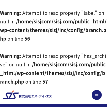
Warning
: Attempt to read property "label" on
null in
/home/sisjcom/sisj.com/public_html/
wp-content/themes/sisj/inc/config/branch.p
NEWS
お知らせ
hp
on line
56
Warning
: Attempt to read property "has_archi
SOLUTION
SSI-iコンピテンシディクショナリ
ve" on null in
/home/sisjcom/sisj.com/public
_html/wp-content/themes/sisj/inc/config/b
ranch.php
on line
57
SYSTEM SERVICE
システム開発